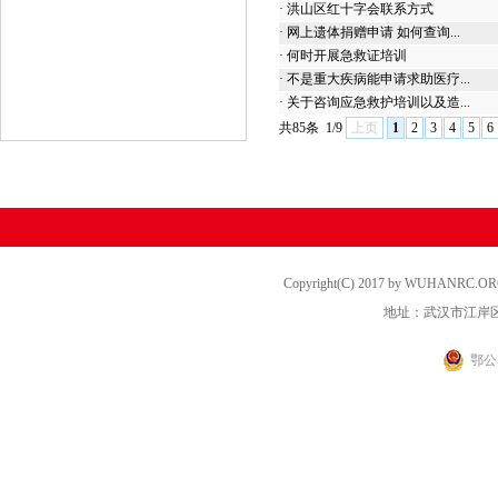
·
洪山区红十字会联系方式
·
网上遗体捐赠申请 如何查询...
·
何时开展急救证培训
·
不是重大疾病能申请求助医疗...
·
关于咨询应急救护培训以及造...
共85条
1/9
上页
1
2
3
4
5
6
Copyright(C) 2017 by WUHANRC
地址：武汉市江岸区
鄂公网