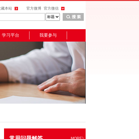
收藏本站
官方微博
官方微信
学习平台
我要参与
常用问题解答
MORE》