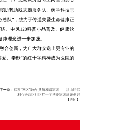
霞助老助残志愿服务队、药学科技志
务总队”，致力于传递关爱生命健康正
练、中风120科普小品普及、健康饮
健康理念进一步加强。
断融合创新，为广大群众送上更专业的
博爱、奉献”的红十字精神成为医院的
下一条：
探索“三区”融合 共筑和谐家园——洪山区保
利心语西区社区红十字博爱家园建设侧记
【
关闭
】