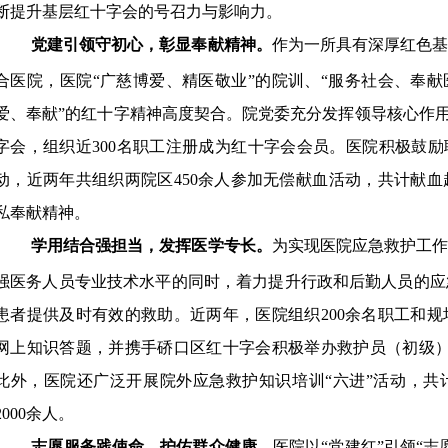
断提升基层红十字会的号召力与影响力。
党建引领守初心，彰显奉献精神。
作为一所具有深厚红色基
合医院，医院“广慈博爱、精医敬业”的院训、“服务社会、奉献
爱、奉献”的红十字精神高度契合。院党委充分发挥领导核心作用，
字会，组织近300名职工注册成为红十字会会员。医院积极鼓励
动，近两年共组织两院区450余人参加无偿献血活动，共计献血
私奉献精神。‍
学用结合强担当，发挥医学专长。
为实现医院应急救护工作
强医务人员专业技术水平的同时，着力提升行政和后勤人员的应
患者提供及时有效的救助。近两年，医院组织200余名职工和
网上知识答题，并携手硚口区红十字会积极举办救护员（初级）
此外，医院还广泛开展院外应急救护知识培训“六进”活动，共
2000余人。
志愿服务践使命，护佑群众健康。
医院以“党建红”引领“